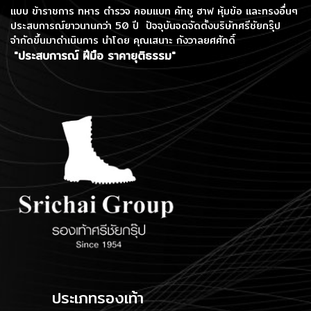
แบบ ข้าราชการ ทหาร ตำรวจ คอมแบท คัทชู ฮาฟ หุ้มข้อ และทรงอื่นๆ
ประสบการณ์ยาวนานกว่า 50 ปี ปัจจุบันจดจัดตั้งบริษัทศรีชัยกรุ๊ป
จำกัดขึ้นมาดำเนินการ
นำโดย คุณเสนาะ กังวาลยศศักดิ์
"ประสบการณ์ ฝีมือ ราคายุติธรรม"
ประเภทรองเท้า