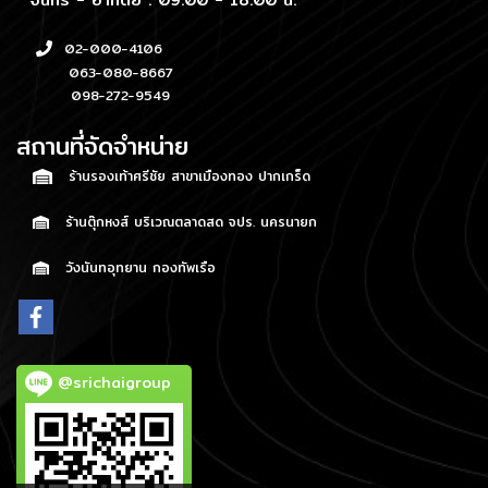
02-000-4106
063-080-8667
098-272-9549
สถานที่จัดจำหน่าย
ร้านรองเท้าศรีชัย สาขาเมืองทอง ปากเกร็ด
ร้านตุ๊กหงส์ บริเวณตลาดสด จปร. นครนายก
วังนันทอุทยาน กองทัพเรือ
@srichaigroup