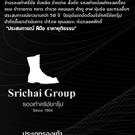
ร้านรองเท้าศรีชัย รับผลิต จำหน่าย สั่งตัด รองเท้าหนังแท้ทรงเครื่อง
แบบ ข้าราชการ ทหาร ตำรวจ คอมแบท คัทชู ฮาฟ หุ้มข้อ และทรงอื่นๆ
ประสบการณ์ยาวนานกว่า 50 ปี ปัจจุบันจดจัดตั้งบริษัทศรีชัยกรุ๊ป
จำกัดขึ้นมาดำเนินการ
นำโดย คุณเสนาะ กังวาลยศศักดิ์
"ประสบการณ์ ฝีมือ ราคายุติธรรม"
ประเภทรองเท้า