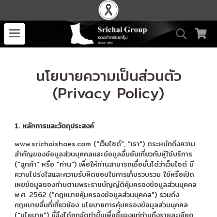
นโยบายความเป็นส่วนตัว
(Privacy Policy)
1. หลักการและวัตถุประสงค์
www.srichaishoes.com ("เว็บไซต์", "เรา") ตระหนักถึงความ
สำคัญของข้อมูลส่วนบุคคลและข้อมูลอื่นอันเกี่ยวกับผู้ใช้บริการ
("ลูกค้า" หรือ "ท่าน") เพื่อให้ท่านสามารถเชื่อมั่นได้ว่าเว็บไซต์ มี
ความโปร่งใสและความรับผิดชอบในการเก็บรวบรวม ใช้หรือเปิด
เผยข้อมูลของท่านตามพระราชบัญญัติคุ้มครองข้อมูลส่วนบุคคล
พ.ศ. 2562 ("กฎหมายคุ้มครองข้อมูลส่วนบุคคล") รวมถึง
กฎหมายอื่นที่เกี่ยวข้อง นโยบายการคุ้มครองข้อมูลส่วนบุคคล
("นโยบาย") นี้จึงได้ถูกจัดทำขึ้นเพื่อชี้แจงแก่ท่านถึงรายละเอียด