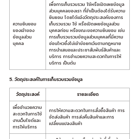
เพื่อการเก็บรวบรวม ใช้หรือเปิดเผยข้อมูล
ส่วนบุคคลของเรา ที่จำเป็นต้องได้รับความ
ยินยอม โดยได้แจ้งวัตถุประสงค์ของการ
ความยินยอม
เก็บรวบรวม ใช้ หรือเปิดเผยข้อมูลส่วน
ของเจ้าของ
บุคคลก่อน หรือขณะขอความยินยอม เช่น
ข้อมูลส่วน
การเก็บรวบรวมข้อมูลส่วนบุคคลที่มีความ
บุคคล
อ่อนไหวซึ่งไม่เข้าข้อยกเว้นตามกฎหมาย
การนำเสนอและประชาสัมพันธ์สินค้าและ
บริการ การอำนวยความสะดวกในการให้
บริการ เป็นต้น
5. วัตถุประสงค์ในการเก็บรวบรวมข้อมูล
วัตถุประสงค์
รายละเอียด
เพื่ออำนวยความ
การให้ความสะดวกในการสั่งซื้อสินค้า การ
สะดวกในการใช้
จัดส่งสินค้า การส่งคืนสินค้าและการ
งานเว็บไซต์และ
เปลี่ยนแปลงสินค้า
การให้บริการ