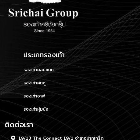
ประเภทรองเท้า
รองเท้าคอมแบท
รองเท้าคัทชู
รองเท้าฮาฟ
รองเท้าหุ้มข้อ
ติดต่อเรา
19/13 The Connect 19/1 อำเภอปากเกร็ด