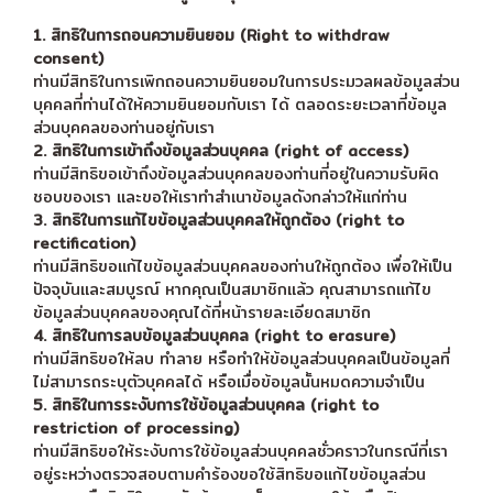
1. สิทธิในการถอนความยินยอม (Right to withdraw
consent)
ท่านมีสิทธิในการเพิกถอนความยินยอมในการประมวลผลข้อมูลส่วน
บุคคลที่ท่านได้ให้ความยินยอมกับเรา ได้ ตลอดระยะเวลาที่ข้อมูล
ส่วนบุคคลของท่านอยู่กับเรา
2. สิทธิในการเข้าถึงข้อมูลส่วนบุคคล (right of access)
ท่านมีสิทธิขอเข้าถึงข้อมูลส่วนบุคคลของท่านที่อยู่ในความรับผิด
ชอบของเรา และขอให้เราทำสำเนาข้อมูลดังกล่าวให้แก่ท่าน
3. สิทธิในการแก้ไขข้อมูลส่วนบุคคลให้ถูกต้อง (right to
rectification)
ท่านมีสิทธิขอแก้ไขข้อมูลส่วนบุคคลของท่านให้ถูกต้อง เพื่อให้เป็น
ปัจจุบันและสมบูรณ์ หากคุณเป็นสมาชิกแล้ว คุณสามารถแก้ไข
ข้อมูลส่วนบุคคลของคุณได้ที่หน้ารายละเอียดสมาชิก
4. สิทธิในการลบข้อมูลส่วนบุคคล (right to erasure)
ท่านมีสิทธิขอให้ลบ ทำลาย หรือทำให้ข้อมูลส่วนบุคคลเป็นข้อมูลที่
ไม่สามารถระบุตัวบุคคลได้ หรือเมื่อข้อมูลนั้นหมดความจำเป็น
5. สิทธิในการระงับการใช้ข้อมูลส่วนบุคคล (right to
restriction of processing)
ท่านมีสิทธิขอให้ระงับการใช้ข้อมูลส่วนบุคคลชั่วคราวในกรณีที่เรา
อยู่ระหว่างตรวจสอบตามคำร้องขอใช้สิทธิขอแก้ไขข้อมูลส่วน