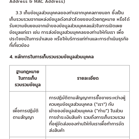
Address & MAC Address)
3.3 เก็บข้อมูลส่วนบุคคลของท่านจากบุคคลภายนอก ซึ่งเป็น
เก็บรวบรวมจากแหล่งข้อมูลดังกล่าวโดยชอบด้วยกฎหมาย หรือได้
รับความยินยอมจากเจ้าของข้อมูลส่วนบุคคลแล้วในการเปิดเผย
ข้อมูลแก่เรา เช่น การส่งข้อมูลส่วนบุคคลของท่านให้กับเรา เพื่อ
ประโยชน์ในการนำเสนอ หรือให้บริการแก่ท่านและการดำเนินธุรกิจ
ที่เกี่ยวข้อง
4. หลักการในการเก็บรวบรวมข้อมูลส่วนบุคคล
ฐานกฎหมาย
ในการเก็บ
รายละเอียด
รวบรวมข้อมูล
การปฏิบัติตามสัญญาการซื้อขายระหว่างผู้
ควบคุมข้อมูลส่วนบุคคล ("เรา") กับ
เพื่อการปฏิบัติ
เจ้าของข้อมูลส่วนบุคคล ("ท่าน") ในส่วน
ตามสัญญา
การชำระเงินสินค้า รวมถึงการเก็บรวบรวม
ที่อยู่จัดส่งของท่านให้กับเราเพื่อทำการจัด
ส่งสินค้า