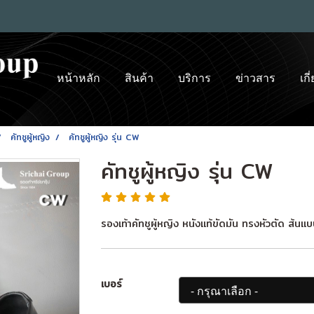
หน้าหลัก
สินค้า
บริการ
ข่าวสาร
เกี
คัทชูผู้หญิง
คัทชูผู้หญิง รุ่น CW
คัทชูผู้หญิง รุ่น CW
รองเท้าคัทชูผู้หญิง หนังแท้ขัดมัน ทรงหัวตัด ส้นแ
เบอร์