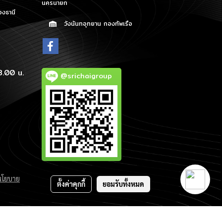
นครนายก
องธานี
วังนันทอุทยาน กองทัพเรือ
p
8.00 น.
@srichaigroup
นโยบาย
ตั้งค่าคุกกี้
ยอมรับทั้งหมด