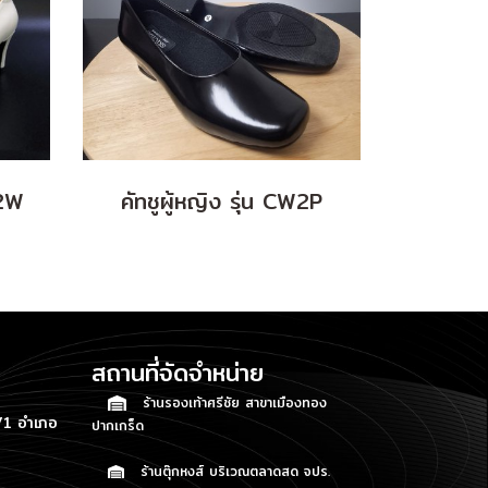
02W
คัทชูผู้หญิง รุ่น CW2P
สถานที่จัดจำหน่าย
ร้านรองเท้าศรีชัย สาขาเมืองทอง
1 อำเภอ
ปากเกร็ด
ร้านตุ๊กหงส์ บริเวณตลาดสด จปร.