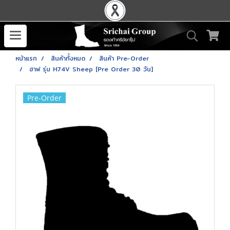
หน้าแรก
สินค้าทั้งหมด
สินค้า Pre-Order
ฮาฟ รุ่น H74V Sheep [Pre Order 30 วัน]
Pre-Order