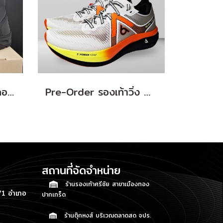
Pre Order (30 วัน) คอมแบท รุ่น USP5+ Zip
Pre-Order รองเท้าวิ่ง Apex Beat Swift (Light Grey/Black)
สถานที่จัดจำหน่าย
ร้านรองเท้าศรีชัย สาขาเมืองทอง
1 อำเภอ
ปากเกร็ด
ร้านตุ๊กหงส์ บริเวณตลาดสด จปร.