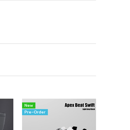
New
Pre-Order