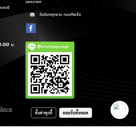
นครนายก
องธานี
วังนันทอุทยาน กองทัพเรือ
p
8.00 น.
@srichaigroup
นโยบาย
ตั้งค่าคุกกี้
ยอมรับทั้งหมด