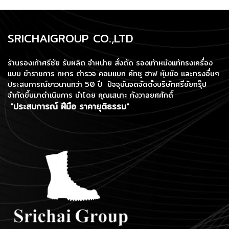
SRICHAIGROUP CO.,LTD
ร้านรองเท้าศรีชัย รับผลิต จำหน่าย สั่งตัด รองเท้าหนังแท้ทรงเครื่อง
แบบ ข้าราชการ ทหาร ตำรวจ คอมแบท คัทชู ฮาฟ หุ้มข้อ และทรงอื่นๆ
ประสบการณ์ยาวนานกว่า 50 ปี ปัจจุบันจดจัดตั้งบริษัทศรีชัยกรุ๊ป
จำกัดขึ้นมาดำเนินการ
นำโดย คุณเสนาะ กังวาลยศศักดิ์
"ประสบการณ์ ฝีมือ ราคายุติธรรม"