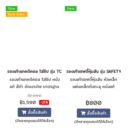
โฟม
ส่วนอิเล็กทรอนิกส์ และหลีก
เลี่ยงความเสี่ยงจากการจุด
New
New
Best Seller
ระเบิดที่เกิดจากประจุไฟฟ้าสถิต
ปริมาณความต้านทานระหว่าง
100 KiloOhm และ 35
MegaOhm
รองเท้าแทคติคอล ใส่ซิป รุ่น TCZ (Tactical Zip)
รองเท้าเซฟตี้หุ้มส้น รุ่น SAFETYR
รองเท้าแทคติคอล ใส่ซิป หนัง
รองเท้าเซฟตี้หุ้มส้น หัวเหล็ก
แท้ สีดำ ขัดเงาง่าย มาตรฐาน
แผ่นเหล็กกันทะลุ หนังแท้
การผลิต ISO ภายในหนานุ่มสวม
ทนทานต่อสภาพการทำงานที่สม
฿2,000
ใส่สบาย วัสดุเกรดดี กันน้ำ พื้น
บุกสมบัน ลุยสามารถทนทานได้
฿800
฿1,590
-21%
กันความร้อน กันลื่น
สั่งซื้อสินค้า
สั่งซื้อสินค้า
(มีหลายคุณสมบัติให้เลือก)
(มีหลายคุณสมบัติให้เลือก)