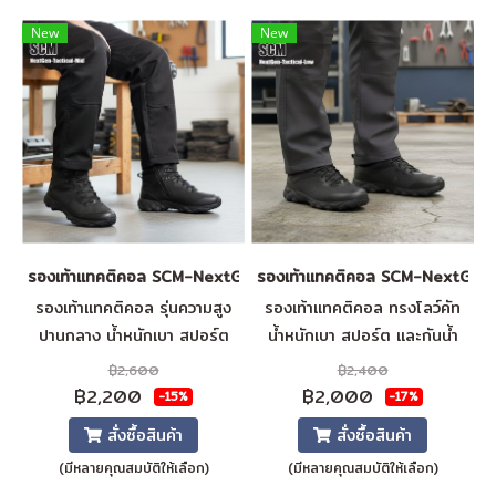
New
New
รองเท้าแทคติคอล SCM-NextGen-Tactical-Mid
รองเท้าแทคติคอล SCM-NextGen
รองเท้าแทคติคอล รุ่นความสูง
รองเท้าแทคติคอล ทรงโลว์คัท
ปานกลาง น้ำหนักเบา สปอร์ต
น้ำหนักเบา สปอร์ต และกันน้ำ
กันน้ำ กันลื่น พร้อมซิปด้านใน
พื้นรองเท้าทนความร้อน กันลื่น
฿2,600
฿2,400
ระบายอากาศได้ดี พื้นรองเท้าทน
ระบายอากาศได้ดี พื้นรองเท้า
฿2,200
฿2,000
-15%
-17%
ความร้อน พื้นรองเท้าแบบถอด
แบบถอดได้
สั่งซื้อสินค้า
สั่งซื้อสินค้า
ได้
(มีหลายคุณสมบัติให้เลือก)
(มีหลายคุณสมบัติให้เลือก)