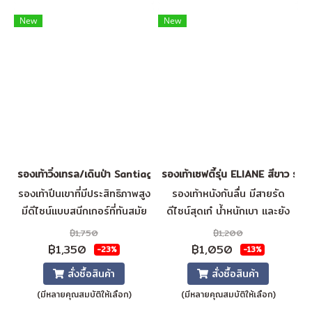
โฟม
โฟม
New
New
รองเท้าวิ่งเทรล/เดินป่า Santiago (Beige)
รองเท้าเซฟตี้รุ่น ELIANE สีขาว รอ
รองเท้าปีนเขาที่มีประสิทธิภาพสูง
รองเท้าหนังกันลื่น มีสายรัด
มีดีไซน์แบบสนีกเกอร์ที่ทันสมัย
ดีไซน์สุดเก๋ น้ำหนักเบา และยัง
ช่วยให้มีการเกาะที่เสถียรและ
เป็นรองเท้าป้องกันไฟฟ้าสถิต
฿1,750
฿1,200
สามารถระบายอากาศได้ดีที่สุด
ESD อีกด้วย เหมาะอย่างยิ่ง
฿1,350
฿1,050
-23%
-13%
วัสดุผิวรองเท้า = ผ้าใบตาข่าย +
สำหรับการใช้งานในร่ม ESD
สั่งซื้อสินค้า
สั่งซื้อสินค้า
หนังเทียม ซับใน = ผ้าใบตาข่าย
ให้การควบคุมการปล่อยพลังงาน
(มีหลายคุณสมบัติให้เลือก)
(มีหลายคุณสมบัติให้เลือก)
ระบายอากาศ แผ่นรองพื้น = SJ
ไฟฟ้าสถิตที่สามารถทำลายชิ้น