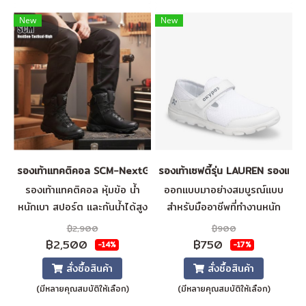
New
New
รองเท้าแทคติคอล SCM-NextGen-Tactical-High
รองเท้าเซฟตี้รุ่น LAUREN รองเท้
รองเท้าแทคติคอล หุ้มข้อ น้ำ
ออกแบบมาอย่างสมบูรณ์แบบ
หนักเบา สปอร์ต และกันน้ำได้สูง
สำหรับมืออาชีพที่ทำงานหนัก
พร้อมซิปด้านใน พื้นรองเท้าทน
โดดเด่นด้วยส่วนบนที่ระบาย
฿2,900
฿900
ความร้อน ระบายอากาศได้ดี พื้น
อากาศได้ดี เพื่อความสบายยิ่ง
฿2,500
฿750
-14%
-17%
รองเท้าแบบถอดได้
ขึ้น แม้ในกะการทำงานที่ยาวนาน
สั่งซื้อสินค้า
สั่งซื้อสินค้า
ที่สุด พร้อมสายรัดที่ปรับได้
(มีหลายคุณสมบัติให้เลือก)
(มีหลายคุณสมบัติให้เลือก)
ซับในนวัตกรรมใหม่ช่วยระบาย