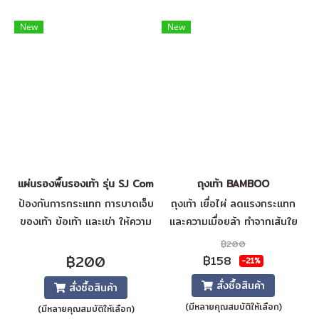
New
New
แผ่นรองพื้นรองเท้า รุ่น SJ Comfort Insole
ถุงเท้า BAMBOO
ป้องกันการกระแทก การบาดเจ็บ
ถุงเท้า เยื่อไผ่ ลดแรงกระแทก
ของเท้า ข้อเท้า และเข่า ให้ความ
และความเมื่อยล้า ทำจากเส้นใย
รู้สึกนุ่มสบายเวลาเดิน มีความ
ไผ่ที่เป็นมิตรต่อสิ่งแวดล้อม
฿200
ทนทานใช้งานได้นาน
77% รับประกันความสบายเหนือ
฿200
฿158
-21%
ระดับตลอดทั้งวัน การถักแบบ
สั่งซื้อสินค้า
สั่งซื้อสินค้า
รัดแน่นเพื่อลดการบวมของเท้า
(มีหลายคุณสมบัติให้เลือก)
(มีหลายคุณสมบัติให้เลือก)
และความเมื่อยล้า คุณสมบัติ -