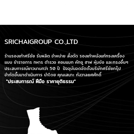
นุ่มเป็นพิเศษ รองรับแรงก
ระเเทกได้ดี - ระบายอากาศใน
ตัว ควบคุมอุณหภูมิของเท้า -
ลดกลิ่นอับ ดูดซับความชื้น
SRICHAIGROUP CO.,LTD
ร้านรองเท้าศรีชัย รับผลิต จำหน่าย สั่งตัด รองเท้าหนังแท้ทรงเครื่อง
แบบ ข้าราชการ ทหาร ตำรวจ คอมแบท คัทชู ฮาฟ หุ้มข้อ และทรงอื่นๆ
ประสบการณ์ยาวนานกว่า 50 ปี ปัจจุบันจดจัดตั้งบริษัทศรีชัยกรุ๊ป
จำกัดขึ้นมาดำเนินการ
นำโดย คุณเสนาะ กังวาลยศศักดิ์
"ประสบการณ์ ฝีมือ ราคายุติธรรม"