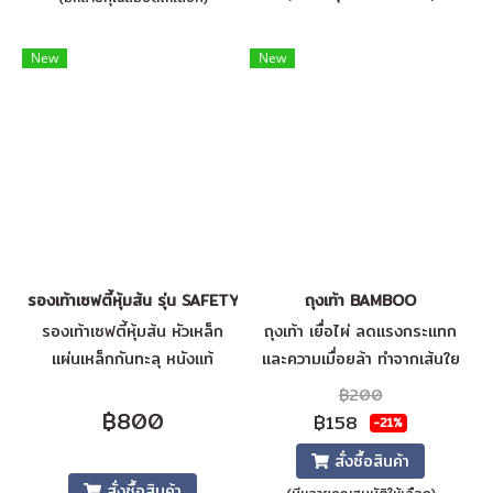
New
New
รองเท้าเซฟตี้หุ้มส้น รุ่น SAFETYRUN
ถุงเท้า BAMBOO
รองเท้าเซฟตี้หุ้มส้น หัวเหล็ก
ถุงเท้า เยื่อไผ่ ลดแรงกระแทก
แผ่นเหล็กกันทะลุ หนังแท้
และความเมื่อยล้า ทำจากเส้นใย
ทนทานต่อสภาพการทำงานที่สม
ไผ่ที่เป็นมิตรต่อสิ่งแวดล้อม
฿200
บุกสมบัน ลุยสามารถทนทานได้
77% รับประกันความสบายเหนือ
฿800
฿158
-21%
ระดับตลอดทั้งวัน การถักแบบ
สั่งซื้อสินค้า
รัดแน่นเพื่อลดการบวมของเท้า
สั่งซื้อสินค้า