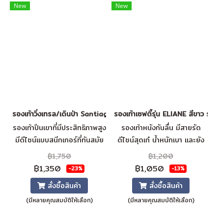
New
New
รองเท้าวิ่งเทรล/เดินป่า Santiago (Beige)
รองเท้าเซฟตี้รุ่น ELIANE สีขาว รอ
รองเท้าปีนเขาที่มีประสิทธิภาพสูง
รองเท้าหนังกันลื่น มีสายรัด
มีดีไซน์แบบสนีกเกอร์ที่ทันสมัย
ดีไซน์สุดเก๋ น้ำหนักเบา และยัง
ช่วยให้มีการเกาะที่เสถียรและ
เป็นรองเท้าป้องกันไฟฟ้าสถิต
฿1,750
฿1,200
สามารถระบายอากาศได้ดีที่สุด
ESD อีกด้วย เหมาะอย่างยิ่ง
฿1,350
฿1,050
-23%
-13%
วัสดุผิวรองเท้า = ผ้าใบตาข่าย +
สำหรับการใช้งานในร่ม ESD
สั่งซื้อสินค้า
สั่งซื้อสินค้า
หนังเทียม ซับใน = ผ้าใบตาข่าย
ให้การควบคุมการปล่อยพลังงาน
(มีหลายคุณสมบัติให้เลือก)
(มีหลายคุณสมบัติให้เลือก)
ระบายอากาศ แผ่นรองพื้น = SJ
ไฟฟ้าสถิตที่สามารถทำลายชิ้น
โฟม
ส่วนอิเล็กทรอนิกส์ และหลีก