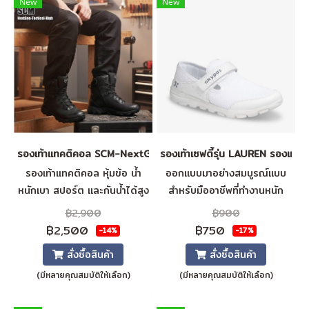
New
New
รองเท้าแทคติคอล SCM-NextGen-Tactical-High
รองเท้าเซฟตี้รุ่น LAUREN รองเท้
รองเท้าแทคติคอล หุ้มข้อ น้ำ
ออกแบบมาอย่างสมบูรณ์แบบ
หนักเบา สปอร์ต และกันน้ำได้สูง
สำหรับมืออาชีพที่ทำงานหนัก
พร้อมซิปด้านใน พื้นรองเท้าทน
โดดเด่นด้วยส่วนบนที่ระบาย
฿2,900
฿900
ความร้อน ระบายอากาศได้ดี พื้น
อากาศได้ดี เพื่อความสบายยิ่ง
฿2,500
฿750
-14%
-17%
รองเท้าแบบถอดได้
ขึ้น แม้ในกะการทำงานที่ยาวนาน
สั่งซื้อสินค้า
สั่งซื้อสินค้า
ที่สุด พร้อมสายรัดที่ปรับได้
(มีหลายคุณสมบัติให้เลือก)
(มีหลายคุณสมบัติให้เลือก)
ซับในนวัตกรรมใหม่ช่วยระบาย
ความชื้นและเหงื่อ ทำให้เท้าของ