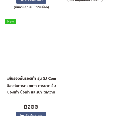
(มีหลายคุณสมบัติให้เลือก)
และความเมื่อยล้า คุณสมบัติ -
นุ่มเป็นพิเศษ รองรับแรงก
(มีหลายคุณสมบัติให้เลือก)
ระเเทกได้ดี - ระบายอากาศใน
ตัว ควบคุมอุณหภูมิของเท้า -
New
ลดกลิ่นอับ ดูดซับความชื้น
แผ่นรองพื้นรองเท้า รุ่น SJ Comfort Insole
ป้องกันการกระแทก การบาดเจ็บ
ของเท้า ข้อเท้า และเข่า ให้ความ
รู้สึกนุ่มสบายเวลาเดิน มีความ
ทนทานใช้งานได้นาน
฿200