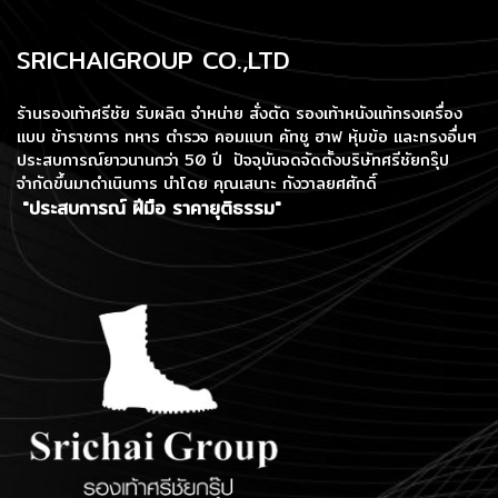
SRICHAIGROUP CO.,LTD
ร้านรองเท้าศรีชัย รับผลิต จำหน่าย สั่งตัด รองเท้าหนังแท้ทรงเครื่อง
แบบ ข้าราชการ ทหาร ตำรวจ คอมแบท คัทชู ฮาฟ หุ้มข้อ และทรงอื่นๆ
ประสบการณ์ยาวนานกว่า 50 ปี ปัจจุบันจดจัดตั้งบริษัทศรีชัยกรุ๊ป
จำกัดขึ้นมาดำเนินการ
นำโดย คุณเสนาะ กังวาลยศศักดิ์
"ประสบการณ์ ฝีมือ ราคายุติธรรม"