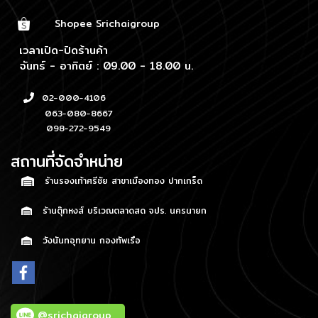
Shopee Srichaigroup
เวลาเปิด-ปิดร้านค้า
จันทร์ - อาทิตย์ : 09.00 - 18.00 น.
02-000-4106
063-080-8667
098-272-9549
สถานที่จัดจำหน่าย
ร้านรองเท้าศรีชัย สาขาเมืองทอง ปากเกร็ด
ร้านตุ๊กหงส์ บริเวณตลาดสด จปร. นครนายก
วังนันทอุทยาน กองทัพเรือ
@srichaigroup