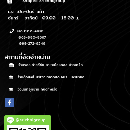
Shopee Srichaigroup
เวลาเปิด-ปิดร้านค้า
จันทร์ - อาทิตย์ : 09.00 - 18.00 น.
02-000-4106
063-080-8667
098-272-9549
สถานที่จัดจำหน่าย
ร้านรองเท้าศรีชัย สาขาเมืองทอง ปากเกร็ด
ร้านตุ๊กหงส์ บริเวณตลาดสด จปร. นครนายก
วังนันทอุทยาน กองทัพเรือ
@srichaigroup