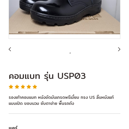
คอมแบท รุ่น USP03
รองเท้าคอมแบท หนังขัดมันเกรดพรีเมี่ยม ทรง US ลิ้นหนังแท้
แบบเปิด ขอบนวม ซับตาข่าย พื้นรถถัง
เบอร์