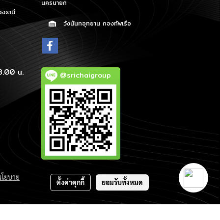
นครนายก
องธานี
วังนันทอุทยาน กองทัพเรือ
p
8.00 น.
@srichaigroup
นโยบาย
ตั้งค่าคุกกี้
ยอมรับทั้งหมด