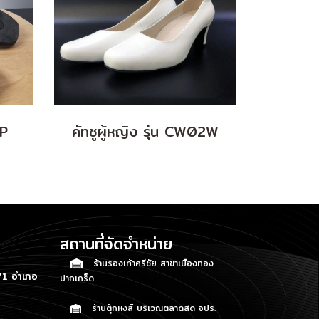
2P
คัทชูผู้หญิง รุ่น CW02W
สถานที่จัดจำหน่าย
ร้านรองเท้าศรีชัย สาขาเมืองทอง
1 อำเภอ
ปากเกร็ด
ร้านตุ๊กหงส์ บริเวณตลาดสด จปร.