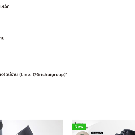
เหล็ก
่าย
างไลน์ร้าน (Line: @Srichaigroup)”
New