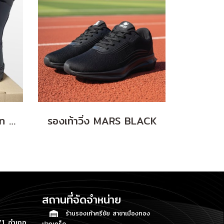
New Arrivals คอมแบท รุ่น USP5+
รองเท้าวิ่ง MARS BLACK
สถานที่จัดจำหน่าย
ร้านรองเท้าศรีชัย สาขาเมืองทอง
1 อำเภอ
ปากเกร็ด