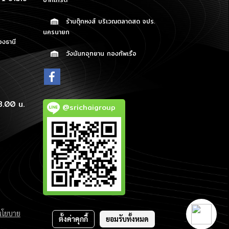
ร้านตุ๊กหงส์ บริเวณตลาดสด จปร.
นครนายก
องธานี
วังนันทอุทยาน กองทัพเรือ
p
8.00 น.
@srichaigroup
นโยบาย
ตั้งค่าคุกกี้
ยอมรับทั้งหมด