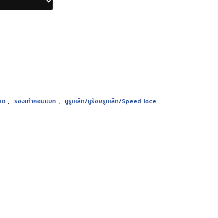
,
,
หมด
รองเท้าคอมแบท
หูรูเหล็ก/หูร้อยรูเหล็ก/Speed lace