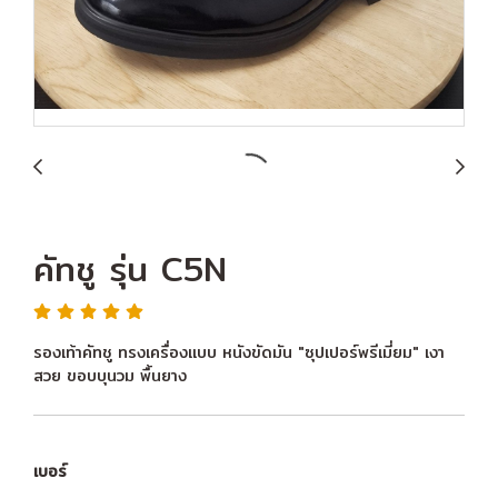
คัทชู รุ่น C5N
รองเท้าคัทชู ทรงเครื่องแบบ หนังขัดมัน "ซุปเปอร์พรีเมี่ยม" เงา
สวย ขอบบุนวม พื้นยาง
เบอร์