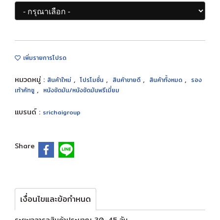
เพิ่มรายการโปรด
หมวดหมู่ :
,
,
,
,
สินค้าใหม่
โปรโมชั่น
สินค้าขายดี
สินค้าทั้งหมด
รอง
,
เท้าคัทชู
หนังขัดมัน/หนังขัดมันพรีเมี่ยม
แบรนด์ :
srichaigroup
Share
เงื่อนไขและข้อกำหนด
ระยะเวลารอสินค้าประมาณ 30-45 วัน